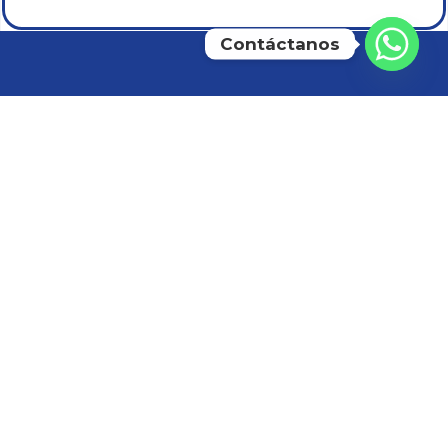
Contáctanos
CONTACTOS:
+57 315 537 1192
comercial@novafrios.com.co
info@novafrios.com.co
Cra 65 N° 14 – 94 Bogotá –
Colombia