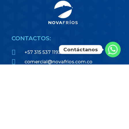
CONTACTOS:
Contáctanos
+57 315 537 1192
comercial@novafrios.com.co
info@novafrios.com.co
Cra 65 N° 14 – 94 Bogotá –
Colombia
REDES SOCIALES